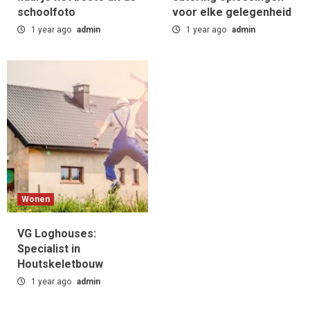
Transformeren Installatiebedrijven
schoolfoto
voor elke gelegenheid
5
1 year ago
admin
1 year ago
admin
Wonen
VG Loghouses:
Specialist in
Houtskeletbouw
1 year ago
admin