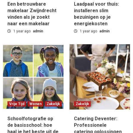
Een betrouwbare
Laadpaal voor thuis:
bezuinigen op je energiekosten
1
makelaar Zwijndrecht
installeren slim
vinden als je zoekt
bezuinigen op je
naar een makelaar
energiekosten
Vrije Tijd
Wonen
Zakelijk
1 year ago
admin
Schoolfotografie op de basisschool: hoe
1 year ago
admin
haal je het beste uit de schoolfoto
2
Zakelijk
Catering Deventer: Professionele catering
oplossingen voor elke gelegenheid
3
Zakelijk
App ontwikkelen kosten: inzicht in de kosten
voor een app
Vrije Tijd
Wonen
Zakelijk
Zakelijk
4
Schoolfotografie op
Catering Deventer:
de basisschool: hoe
Professionele
Zakelijk
haal je het beste uit de
Innovatieve Softwareoplossingen
catering oplossingen