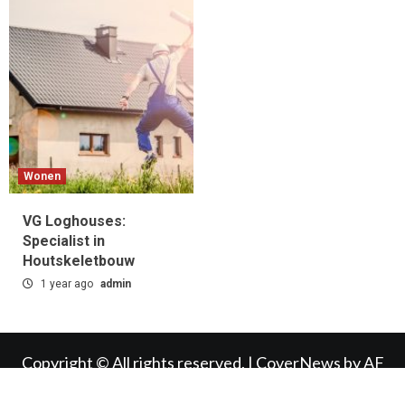
Wonen
VG Loghouses:
Specialist in
Houtskeletbouw
1 year ago
admin
Copyright © All rights reserved.
|
CoverNews
by AF
themes.