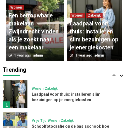
oplossingen voor elke gelegenheid
Wonen
3
Een betrouwbare
Wonen
Zakelijk
makelaar
Laadpaal voor
Zakelijk
Zwijndrecht vinden
App ontwikkelen kosten: inzicht in de kosten
thuis: installeren
voor een app
als je zoekt naar
slim bezuinigen op
4
een makelaar
je energiekosten
1 year ago
admin
1 year ago
admin
Zakelijk
Innovatieve Softwareoplossingen
Transformeren Installatiebedrijven
Trending
5
Wonen
Zakelijk
Laadpaal voor thuis: installeren slim
bezuinigen op je energiekosten
1
Vrije Tijd
Wonen
Zakelijk
Schoolfotografie op de basisschool: hoe