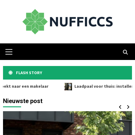
Skip
to
content
Primary
Menu
FLASH STORY
 een makelaar
Laadpaal voor thuis: installeren slim bez
Nieuwste post