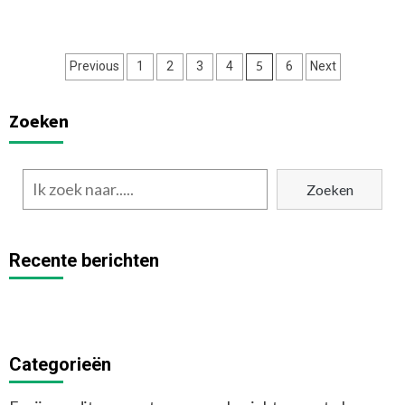
Posts
5
Previous
1
2
3
4
6
Next
navigation
Zoeken
Zoeken
Recente berichten
Categorieën