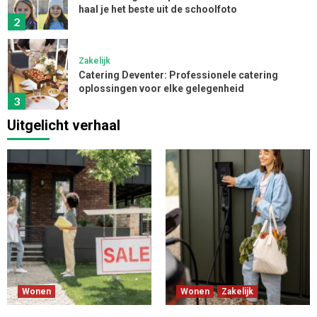
haal je het beste uit de schoolfoto
2
Zakelijk
Catering Deventer: Professionele catering
oplossingen voor elke gelegenheid
3
Uitgelicht verhaal
Zakelijk
App ontwikkelen kosten: inzicht in de kosten
voor een app
4
Zakelijk
Innovatieve Softwareoplossingen
Transformeren Installatiebedrijven
5
Wonen
Wonen
Zakelijk
Wonen
Zakelijk
Laadpaal voor thuis: installeren slim