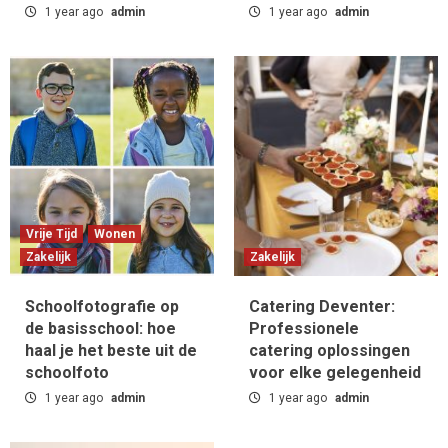
1 year ago
admin
1 year ago
admin
Vrije Tijd
Wonen
Zakelijk
Zakelijk
Schoolfotografie op
Catering Deventer:
de basisschool: hoe
Professionele
haal je het beste uit de
catering oplossingen
schoolfoto
voor elke gelegenheid
1 year ago
admin
1 year ago
admin