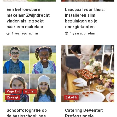
Een betrouwbare
Laadpaal voor thuis:
makelaar Zwijndrecht
installeren slim
vinden als je zoekt
bezuinigen op je
naar een makelaar
energiekosten
1 year ago
admin
1 year ago
admin
Vrije Tijd
Wonen
Zakelijk
Zakelijk
Schoolfotografie op
Catering Deventer:
de basisschool: hoe
Professionele