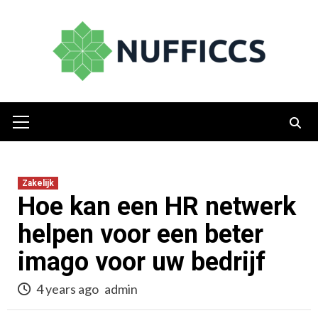
Skip
to
content
Primary
Menu
Zakelijk
Hoe kan een HR netwerk
helpen voor een beter
imago voor uw bedrijf
4 years ago
admin