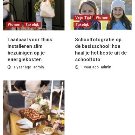
Vrije Tijd
Wonen
Wonen
Zakelijk
Zakelijk
Laadpaal voor thuis:
Schoolfotografie op
installeren slim
de basisschool: hoe
bezuinigen op je
haal je het beste uit de
energiekosten
schoolfoto
1 year ago
admin
1 year ago
admin