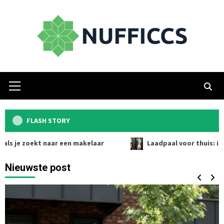
Skip
to
content
Primary
Menu
FLASH STORY
t naar een makelaar
Laadpaal voor thuis: installeren sl
Nieuwste post