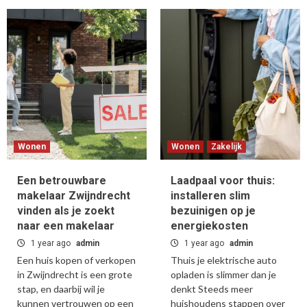
Wonen
Wonen
Zakelijk
Een betrouwbare
Laadpaal voor thuis:
makelaar Zwijndrecht
installeren slim
vinden als je zoekt
bezuinigen op je
naar een makelaar
energiekosten
1 year ago
admin
1 year ago
admin
Een huis kopen of verkopen
Thuis je elektrische auto
in Zwijndrecht is een grote
opladen is slimmer dan je
stap, en daarbij wil je
denkt Steeds meer
kunnen vertrouwen op een
huishoudens stappen over