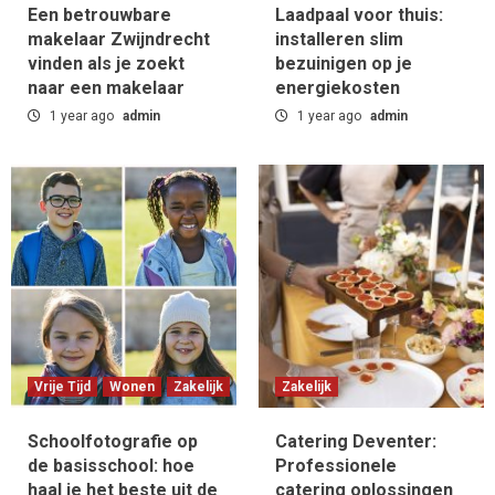
Een betrouwbare
Laadpaal voor thuis:
bezuinigen op je energiekosten
1
makelaar Zwijndrecht
installeren slim
vinden als je zoekt
bezuinigen op je
naar een makelaar
energiekosten
Vrije Tijd
Wonen
Zakelijk
1 year ago
admin
Schoolfotografie op de basisschool: hoe
1 year ago
admin
haal je het beste uit de schoolfoto
2
Zakelijk
Catering Deventer: Professionele catering
oplossingen voor elke gelegenheid
3
Zakelijk
App ontwikkelen kosten: inzicht in de kosten
voor een app
Vrije Tijd
Wonen
Zakelijk
Zakelijk
4
Schoolfotografie op
Catering Deventer:
de basisschool: hoe
Professionele
Zakelijk
haal je het beste uit de
Innovatieve Softwareoplossingen
catering oplossingen