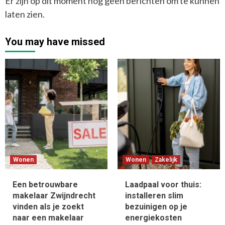
Er zijn op dit moment nog geen berichten om te kunnen
laten zien.
You may have missed
Wonen
Wonen
Zakelijk
Een betrouwbare
Laadpaal voor thuis:
makelaar Zwijndrecht
installeren slim
vinden als je zoekt
bezuinigen op je
naar een makelaar
energiekosten