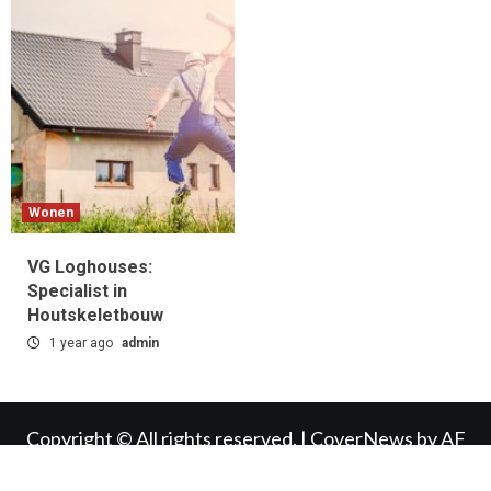
Wonen
VG Loghouses:
Specialist in
Houtskeletbouw
1 year ago
admin
Copyright © All rights reserved.
|
CoverNews
by AF
themes.