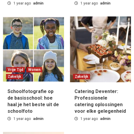
1 year ago
admin
1 year ago
admin
Vrije Tijd
Wonen
Zakelijk
Zakelijk
Schoolfotografie op
Catering Deventer:
de basisschool: hoe
Professionele
haal je het beste uit de
catering oplossingen
schoolfoto
voor elke gelegenheid
1 year ago
admin
1 year ago
admin