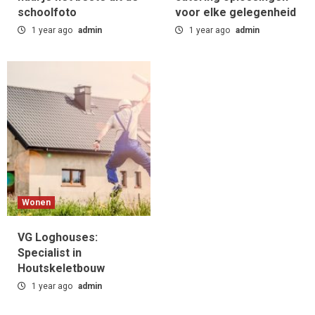
Transformeren Installatiebedrijven
schoolfoto
voor elke gelegenheid
5
1 year ago
admin
1 year ago
admin
Wonen
VG Loghouses:
Specialist in
Houtskeletbouw
1 year ago
admin