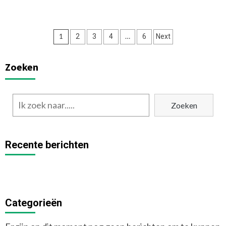
Posts
1
…
2
3
4
6
Next
navigation
Zoeken
Zoeken
Recente berichten
Categorieën