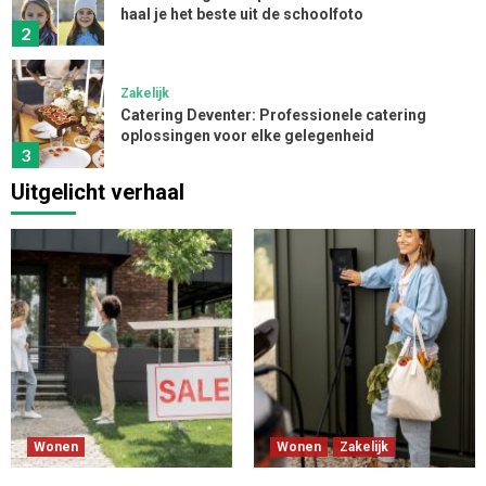
haal je het beste uit de schoolfoto
2
Zakelijk
Catering Deventer: Professionele catering
oplossingen voor elke gelegenheid
3
Uitgelicht verhaal
Zakelijk
App ontwikkelen kosten: inzicht in de kosten
voor een app
4
Zakelijk
Innovatieve Softwareoplossingen
Transformeren Installatiebedrijven
5
Wonen
Wonen
Zakelijk
Wonen
Zakelijk
Laadpaal voor thuis: installeren slim