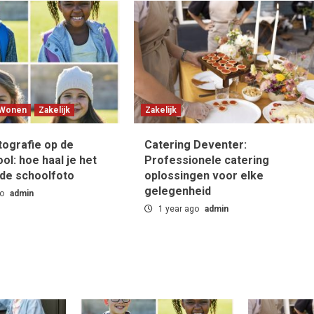
Wonen
Zakelijk
Zakelijk
tografie op de
Catering Deventer:
ol: hoe haal je het
Professionele catering
 de schoolfoto
oplossingen voor elke
gelegenheid
go
admin
1 year ago
admin