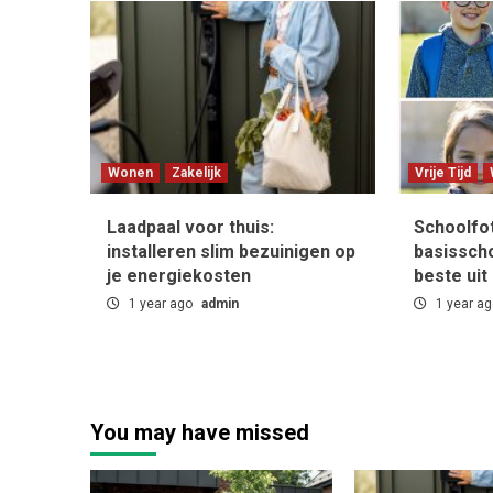
Wonen
Zakelijk
Vrije Tijd
Laadpaal voor thuis:
Schoolfo
installeren slim bezuinigen op
basisscho
je energiekosten
beste uit
1 year ago
admin
1 year a
You may have missed