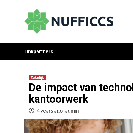
Skip
to
content
Linkpartners
Zakelijk
De impact van technol
kantoorwerk
4 years ago
admin