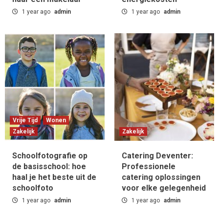
1 year ago
admin
1 year ago
admin
Vrije Tijd
Wonen
Zakelijk
Zakelijk
Schoolfotografie op
Catering Deventer:
de basisschool: hoe
Professionele
haal je het beste uit de
catering oplossingen
schoolfoto
voor elke gelegenheid
1 year ago
admin
1 year ago
admin