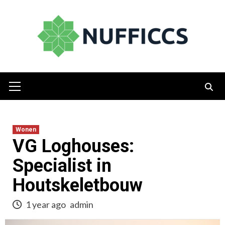
Skip
to
content
Primary
Menu
Wonen
VG Loghouses:
Specialist in
Houtskeletbouw
1 year ago
admin