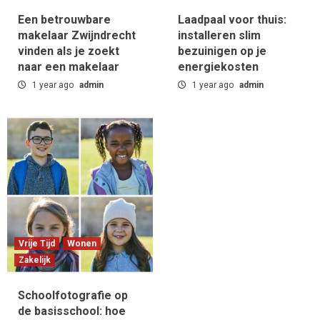
Een betrouwbare
Laadpaal voor thuis:
makelaar Zwijndrecht
installeren slim
vinden als je zoekt
bezuinigen op je
naar een makelaar
energiekosten
1 year ago
admin
1 year ago
admin
Vrije Tijd
Wonen
Zakelijk
Schoolfotografie op
de basisschool: hoe