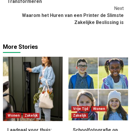
Transformeren
Next
Waarom het Huren van een Printer de Slimste
Zakelijke Beslissing is
More Stories
Vrije Tijd
Wonen
Wonen
Zakelijk
Zakelijk
Laadpaal voor thuis:
Schoolfotografie op