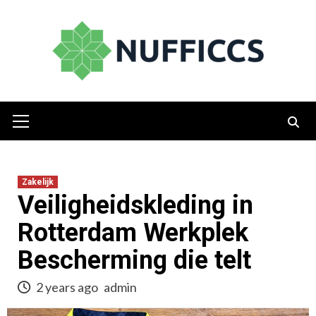
Skip
to
content
Primary
Menu
Zakelijk
Veiligheidskleding in
Rotterdam Werkplek
Bescherming die telt
2 years ago
admin