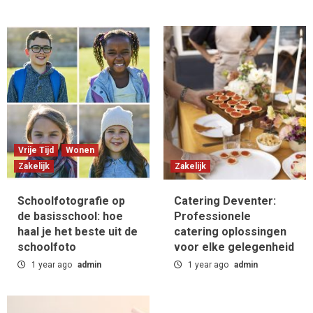
Vrije Tijd
Wonen
Zakelijk
Zakelijk
Schoolfotografie op
Catering Deventer:
de basisschool: hoe
Professionele
haal je het beste uit de
catering oplossingen
schoolfoto
voor elke gelegenheid
1 year ago
admin
1 year ago
admin